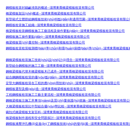
鋼模板租賃封錨鹼澆筑的概述--淄博東喬橋梁模板租賃有限公司
橋梁模板架設(shè)概述--淄博東喬橋梁模板租賃有限公司
新型箱式立體群組鋼模板技術(shù)特點(diǎn)和適用范圍--淄博東喬橋梁模板租賃有限公
鋼模板租賃施工組織--淄博東喬橋梁模板租賃有限公司
橋梁模板租賃鋼模板施工工藝流程及操作要點(diǎn)--淄博東喬橋梁模板租賃有限公司
鋼模板施工操作要點(diǎn)--淄博東喬橋梁模板租賃有限公司
橋梁模板質(zhì)量控制--淄博東喬橋梁模板租賃有限公司
鋼模板租賃租賃檢測標(biāo)準(zhǔn)和環(huán)保標(biāo)準(zhǔn)--淄博東喬橋梁
鋼橋梁模板租賃施工技術(shù)設(shè)計(jì)理念--淄博東喬橋梁模板租賃有限公司
新型組合鋼模板的施工工藝--淄博東喬橋梁模板租賃有限公司
鋼橋梁模板代替木橋梁模板木已成舟--淄博東喬橋梁模板租賃有限公司
組合鋼鋼模板租賃的優(yōu)點(diǎn)--淄博東喬橋梁模板租賃有限公司
定型大鋼模板租賃在工程的應(yīng)用技術(shù)--淄博東喬橋梁模板租賃有限公司
鋼模板選型及構(gòu)造--淄博東喬橋梁模板租賃有限公司
工程鋼模板租賃施工工藝主要流程--淄博東喬橋梁模板租賃有限公司
鋼橋梁模板注施工意事項(xiàng)及質(zhì)量保護(hù)措施--淄博東喬橋梁模板租賃有限
大橋梁模板租賃比中型組合優(yōu)勢比較--淄博東喬橋梁模板租賃有限公司
碗扣式橋梁模板支架百科--淄博東喬橋梁模板租賃有限公司
橋梁模板制作過程和安全問題探討--淄博東喬橋梁模板租賃有限公司
鋼模板液壓沖孔機(jī)促進(jìn)了鋼模板技術(shù)的發(fā)展--淄博東喬橋梁模板租賃有