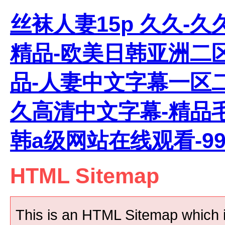
丝袜人妻15p 久久-
精品-欧美日韩亚洲二
品-人妻中文字幕一区
久高清中文字幕-精品
韩a级网站在线观看-9
HTML Sitemap
This is an HTML Sitemap which 