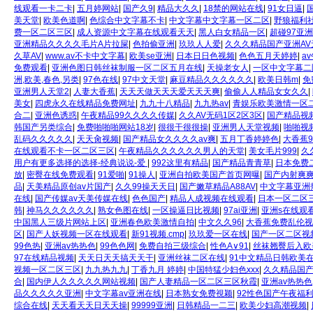
黄色大片 91国产精品原创人妻 国产精品夜色一区二区三区 欧美午夜激情视频网 
线观看一卡二卡
|
五月婷网站
|
国产久9
|
精品大久久
|
18禁的网站在线
|
91女日逼
|
黄色观看 91爽人人爽人人插人人爽 欧美日韩性爱视频网 日韩经典AV在线观看 
美天堂
|
欧美色道啊
|
色综合中文字幕不卡
|
中文字幕中文字幕一区二区
|
野狼福利
AV在线播放一区二区三区 91新人国产在线播放 91艹久久久久久久久久久久久久
费一区二区三区
|
成人资源中文字幕在线观看天天
|
黑人白女精品一区
|
超碰97亚洲
91aBb 久久精品久久精品 欧美91精品国产自产在线 日本黄色一区二区三区电影
亚洲精品久久久久毛片A片拉屎
|
色拍偷亚洲
|
玖玖人人爱
|
久久久精品国产亚洲AV
夜夜操天天操人人操 国产91色图区 国产性天天综合网 91孕妇一区二区三区精品
久草AV
|
www.av不卡中文字幕
|
欧美se亚洲
|
日本日日色视频
|
色色五月天婷婷
|
a
久久久久久一级黄色片美女 日韩老板一区 精品久久久久久久久久中文字幕 开心9
免费观看
|
亚洲色图日韩丝袜制服一区二区五月在线
|
天操老女人
|
一区中文字幕二
美 日本人妻激情91 欧美特黄一级视频18 免费麻豆黄色 偷拍 亚洲 制服 另类
洲,欧美,春色,另类
|
97色在线
|
97中文天堂
|
麻豆精品久久久久久久
|
欧美日韩m
|
免
国产性生活视频免费看 三级片AA久久久久免费看 国产传媒精品视频91 一级黄片
亚洲男人天堂2
|
人妻大香蕉
|
天天天做天天天爱天天天爽
|
偷偷人人精品女女久久
|
一区91 91精品偷窥一区二区 大香蕉手机视频免费线 亚洲无码国产乱码精品95 
美女
|
四虎永久在线精品免费网址
|
九九十八精品
|
九九热av
|
青娱乐欧美激情一区
37P 亚洲少妇上 中文字幕日韩黄色影片 人妻福利日韩
合二
|
亚洲色诱惑
|
午夜精品99久久久久传媒
|
久久AV无码1区2区3区
|
国产精品视
韩国产另类综合
|
免费啪啪啪网站18岁
|
很很干很很操
|
亚洲男人天堂视频
|
啪啪视
乱码久久久久久
|
天天肏视频
|
国产精品女久久久久av爽
|
五月丁香婷婷色
|
大香蕉9
在线观看不卡一区二区三区
|
午夜精品久久久久久久男人的天堂
|
美女毛片999
|
久
用户有更多选择的选择-经典说说-爱
|
992这里有精品
|
国产精品青青草
|
日本免费
放
|
密臀在线免费观看
|
91爱啪
|
91操人
|
亚洲自拍欧美国产首页网曝
|
国产内射爽
品
|
天美精品原创av片国产
|
久久99操天天日
|
国产嫩草精品A88AV
|
中文字幕亚洲
在线
|
国产传媒av天美传媒在线
|
色色国产
|
精品人成视频在线观看
|
日本一区二区
韩
|
神马久久久久久久
|
熟女色图在线
|
一区操逼日比视频
|
97ai亚洲
|
亚洲s在线观
中国黑人三级片网站上区
|
亚洲春色欧美激情自拍
|
中文久久96
|
大香蕉免费乱伦视
区
|
国产人妖视频一区在线观看
|
新91视频.cmp
|
玖玖爱一区在线
|
国产一区二区视
99色热
|
亚洲av热热色
|
99色色网
|
免费自拍三级综合
|
性色A∨91
|
丝袜翘臀后入欧
97在线精品视频
|
天天日天天搞天天干
|
亚洲丝袜二区在线
|
91中文精品日韩欧美
视频一区二区三区
|
九九热九九
|
丁香九月 婷婷
|
中国特猛少妇色xxx
|
久久精品国
合
|
国内伊人久久久久久网站视频
|
国产人妻精品一区二区三区秋霞
|
亚洲av热热色
品久久久久久亚洲
|
中文字幕av亚洲在线
|
日本熟女免费視颖
|
92性色国产午夜福利
综合在线
|
天天看天天日天天操
|
99999亚洲
|
日韩精品一二三
|
欧美少妇高潮视频
|