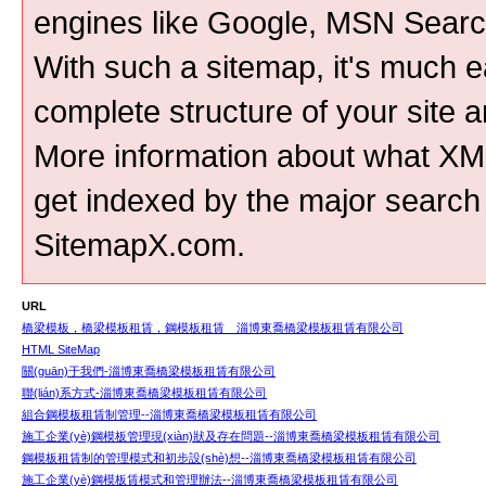
engines like
Google
,
MSN Searc
With such a sitemap, it's much ea
complete structure of your site an
More information about what
XM
get indexed by the major search
SitemapX.com
.
URL
橋梁模板，橋梁模板租賃，鋼模板租賃 淄博東喬橋梁模板租賃有限公司
HTML SiteMap
關(guān)于我們-淄博東喬橋梁模板租賃有限公司
聯(lián)系方式-淄博東喬橋梁模板租賃有限公司
組合鋼模板租賃制管理--淄博東喬橋梁模板租賃有限公司
施工企業(yè)鋼模板管理現(xiàn)狀及存在問題--淄博東喬橋梁模板租賃有限公司
鋼模板租賃制的管理模式和初步設(shè)想--淄博東喬橋梁模板租賃有限公司
施工企業(yè)鋼模板賃模式和管理辦法--淄博東喬橋梁模板租賃有限公司