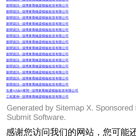
新聞資訊--淄博東喬橋梁模板租賃有限公司
新聞資訊--淄博東喬橋梁模板租賃有限公司
新聞資訊--淄博東喬橋梁模板租賃有限公司
新聞資訊--淄博東喬橋梁模板租賃有限公司
新聞資訊--淄博東喬橋梁模板租賃有限公司
新聞資訊--淄博東喬橋梁模板租賃有限公司
新聞資訊--淄博東喬橋梁模板租賃有限公司
新聞資訊--淄博東喬橋梁模板租賃有限公司
新聞資訊--淄博東喬橋梁模板租賃有限公司
新聞資訊--淄博東喬橋梁模板租賃有限公司
新聞資訊--淄博東喬橋梁模板租賃有限公司
新聞資訊--淄博東喬橋梁模板租賃有限公司
新聞資訊--淄博東喬橋梁模板租賃有限公司
新聞資訊--淄博東喬橋梁模板租賃有限公司
生產(chǎn)車間--淄博東喬橋梁模板租賃有限公司
工程案例--淄博東喬橋梁模板租賃有限公司
Generated by
Sitemap X
. Sponsored 
Submit Software
.
感谢您访问我们的网站，您可能