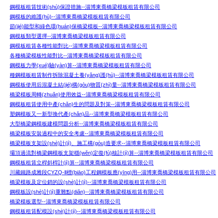
鋼模板租賃技術(shù)保證措施--淄博東喬橋梁模板租賃有限公司
鋼模板的維護(hù)--淄博東喬橋梁模板租賃有限公司
節(jié)能型和綠色環(huán)保橋梁模板​--淄博東喬橋梁模板租賃有限公司
鋼模板類型選擇--淄博東喬橋梁模板租賃有限公司
鋼模板租賃各種性能對比--淄博東喬橋梁模板租賃有限公司
各種橋梁模板性能對比--淄博東喬橋梁模板租賃有限公司
鋼模板力學(xué)驗(yàn)算--淄博東喬橋梁模板租賃有限公司
種鋼模板租賃制作拆除混凝土養(yǎng)護(hù)--淄博東喬橋梁模板租賃有限公司
鋼模板使用后混凝土結(jié)構(gòu)物質(zhì)量--淄博東喬橋梁模板租賃有限公司
橋梁模板周轉(zhuǎn)使用效益--淄博東喬橋梁模板租賃有限公司
鋼模板租賃使用中產(chǎn)生的問題及對策--淄博東喬橋梁模板租賃有限公司
塑鋼模板又一新型換代產(chǎn)品--淄博東喬橋梁模板租賃有限公司
大型橋梁鋼模板建模問題分析--淄博東喬橋梁模板租賃有限公司
橋梁模板安裝過程中的安全考慮--淄博東喬橋梁模板租賃有限公司
橋梁模板支架設(shè)計(jì)、施工構(gòu)造要求--淄博東喬橋梁模板租賃有限公司
壩頂過流對橋梁鋼模板支架穩(wěn)定復(fù)核計(jì)算--淄博東喬橋梁模板租賃有限公司
鋼模板租賃立桿斜桿計(jì)算--淄博東喬橋梁模板租賃有限公司
川藏鐵路成雅段CYZQ-Ⅱ標(biāo)工程鋼模板應(yīng)用--淄博東喬橋梁模板租賃有限公司
橋梁模板及定位銷的設(shè)計(jì)--淄博東喬橋梁模板租賃有限公司
鋼模板設(shè)計(jì)重難點(diǎn)--淄博東喬橋梁模板租賃有限公司
橋梁模板選型--淄博東喬橋梁模板租賃有限公司
鋼模板租賃配模設(shè)計(jì)--淄博東喬橋梁模板租賃有限公司