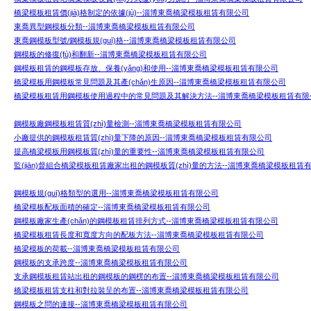
橋梁模板租賃價(jià)格制定的依據(jù)--淄博東喬橋梁模板租賃有限公司
東喬異型鋼模板分類--淄博東喬橋梁模板租賃有限公司
東喬鋼模板型號/鋼模板規(guī)格--淄博東喬橋梁模板租賃有限公司
鋼模板的修復(fù)和翻新--淄博東喬橋梁模板租賃有限公司
鋼模板租賃的鋼模板存放、保養(yǎng)和使用--淄博東喬橋梁模板租賃有限公司
橋梁模板用鋼模板常見問題及其產(chǎn)生原因--淄博東喬橋梁模板租賃有限公司
橋梁模板租賃用鋼模板使用過程中的常見問題及其解決方法--淄博東喬橋梁模板租賃有限
鋼模板廠鋼模板租賃質(zhì)量檢測--淄博東喬橋梁模板租賃有限公司
小廠提供的鋼模板租賃質(zhì)量下降的原因--淄博東喬橋梁模板租賃有限公司
提高橋梁模板用鋼模板質(zhì)量的重要性--淄博東喬橋梁模板租賃有限公司
監(jiān)督組合橋梁模板租賃廠家出租的鋼模板質(zhì)量的方法--淄博東喬橋梁模板租賃
鋼模板規(guī)格類型的選用--淄博東喬橋梁模板租賃有限公司
橋梁模板配板面積的確定--淄博東喬橋梁模板租賃有限公司
鋼模板廠家生產(chǎn)的鋼模板租賃排列方式--淄博東喬橋梁模板租賃有限公司
橋梁模板租賃長度和寬度方向的配板方法--淄博東喬橋梁模板租賃有限公司
橋梁模板的荷載--淄博東喬橋梁模板租賃有限公司
鋼模板的支承跨度--淄博東喬橋梁模板租賃有限公司
支承鋼模板租賃站出租的鋼模板的鋼楞的布置--淄博東喬橋梁模板租賃有限公司
橋梁模板租賃支柱和對拉裝呈的布置--淄博東喬橋梁模板租賃有限公司
鋼模板之問的連接--淄博東喬橋梁模板租賃有限公司