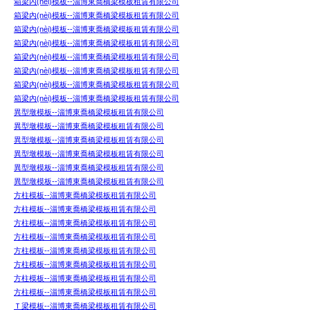
箱梁內(nèi)模板--淄博東喬橋梁模板租賃有限公司
箱梁內(nèi)模板--淄博東喬橋梁模板租賃有限公司
箱梁內(nèi)模板--淄博東喬橋梁模板租賃有限公司
箱梁內(nèi)模板--淄博東喬橋梁模板租賃有限公司
箱梁內(nèi)模板--淄博東喬橋梁模板租賃有限公司
箱梁內(nèi)模板--淄博東喬橋梁模板租賃有限公司
箱梁內(nèi)模板--淄博東喬橋梁模板租賃有限公司
箱梁內(nèi)模板--淄博東喬橋梁模板租賃有限公司
異型墩模板--淄博東喬橋梁模板租賃有限公司
異型墩模板--淄博東喬橋梁模板租賃有限公司
異型墩模板--淄博東喬橋梁模板租賃有限公司
異型墩模板--淄博東喬橋梁模板租賃有限公司
異型墩模板--淄博東喬橋梁模板租賃有限公司
異型墩模板--淄博東喬橋梁模板租賃有限公司
方柱模板--淄博東喬橋梁模板租賃有限公司
方柱模板--淄博東喬橋梁模板租賃有限公司
方柱模板--淄博東喬橋梁模板租賃有限公司
方柱模板--淄博東喬橋梁模板租賃有限公司
方柱模板--淄博東喬橋梁模板租賃有限公司
方柱模板--淄博東喬橋梁模板租賃有限公司
方柱模板--淄博東喬橋梁模板租賃有限公司
方柱模板--淄博東喬橋梁模板租賃有限公司
Ｔ梁模板--淄博東喬橋梁模板租賃有限公司