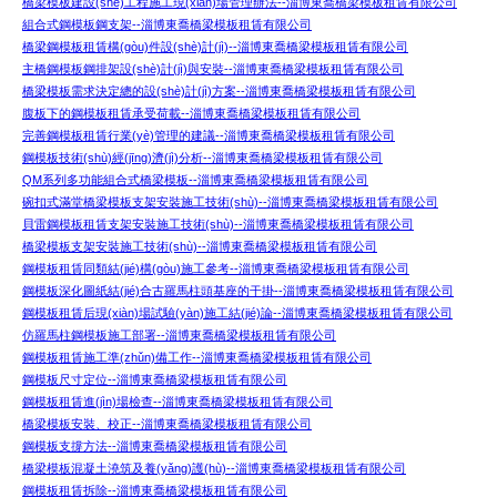
橋梁模板建設(shè)工程施工現(xiàn)場管理辦法--淄博東喬橋梁模板租賃有限公司
組合式鋼模板鋼支架--淄博東喬橋梁模板租賃有限公司
橋梁鋼模板租賃構(gòu)件設(shè)計(jì)--淄博東喬橋梁模板租賃有限公司
主橋鋼模板鋼排架設(shè)計(jì)與安裝--淄博東喬橋梁模板租賃有限公司
橋梁模板需求決定總的設(shè)計(jì)方案--淄博東喬橋梁模板租賃有限公司
腹板下的鋼模板租賃承受荷載--淄博東喬橋梁模板租賃有限公司
完善鋼模板租賃行業(yè)管理的建議--淄博東喬橋梁模板租賃有限公司
鋼模板技術(shù)經(jīng)濟(jì)分析--淄博東喬橋梁模板租賃有限公司
QM系列多功能組合式橋梁模板--淄博東喬橋梁模板租賃有限公司
碗扣式滿堂橋梁模板支架安裝施工技術(shù)--淄博東喬橋梁模板租賃有限公司
貝雷鋼模板租賃支架安裝施工技術(shù)--淄博東喬橋梁模板租賃有限公司
橋梁模板支架安裝施工技術(shù)--淄博東喬橋梁模板租賃有限公司
鋼模板租賃同類結(jié)構(gòu)施工參考--淄博東喬橋梁模板租賃有限公司
鋼模板深化圖紙結(jié)合古羅馬柱頭基座的干掛--淄博東喬橋梁模板租賃有限公司
鋼模板租賃后現(xiàn)場試驗(yàn)施工結(jié)論--淄博東喬橋梁模板租賃有限公司
仿羅馬柱鋼模板施工部署--淄博東喬橋梁模板租賃有限公司
鋼模板租賃施工準(zhǔn)備工作--淄博東喬橋梁模板租賃有限公司
鋼模板尺寸定位--淄博東喬橋梁模板租賃有限公司
鋼模板租賃進(jìn)場檢查--淄博東喬橋梁模板租賃有限公司
橋梁模板安裝、校正--淄博東喬橋梁模板租賃有限公司
鋼模板支撐方法--淄博東喬橋梁模板租賃有限公司
橋梁模板混凝土澆筑及養(yǎng)護(hù)--淄博東喬橋梁模板租賃有限公司
鋼模板租賃拆除--淄博東喬橋梁模板租賃有限公司