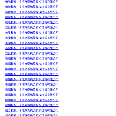
橋墩模板--淄博東喬橋梁模板租賃有限公司
橋墩模板--淄博東喬橋梁模板租賃有限公司
橋墩模板--淄博東喬橋梁模板租賃有限公司
橋墩模板--淄博東喬橋梁模板租賃有限公司
橋墩模板--淄博東喬橋梁模板租賃有限公司
蓋梁模板--淄博東喬橋梁模板租賃有限公司
蓋梁模板--淄博東喬橋梁模板租賃有限公司
蓋梁模板--淄博東喬橋梁模板租賃有限公司
蓋梁模板--淄博東喬橋梁模板租賃有限公司
蓋梁模板--淄博東喬橋梁模板租賃有限公司
蓋梁模板--淄博東喬橋梁模板租賃有限公司
墩帽模板--淄博東喬橋梁模板租賃有限公司
墩帽模板--淄博東喬橋梁模板租賃有限公司
墩帽模板--淄博東喬橋梁模板租賃有限公司
墩帽模板--淄博東喬橋梁模板租賃有限公司
墩帽模板--淄博東喬橋梁模板租賃有限公司
墩帽模板--淄博東喬橋梁模板租賃有限公司
墩帽模板--淄博東喬橋梁模板租賃有限公司
墩帽模板--淄博東喬橋梁模板租賃有限公司
墩帽模板--淄博東喬橋梁模板租賃有限公司
墩帽模板--淄博東喬橋梁模板租賃有限公司
組合模板--淄博東喬橋梁模板租賃有限公司
組合模板--淄博東喬橋梁模板租賃有限公司