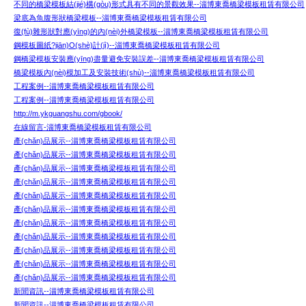
不同的橋梁模板結(jié)構(gòu)形式具有不同的景觀效果--淄博東喬橋梁模板租賃有限公司
梁底為魚腹形狀橋梁模板--淄博東喬橋梁模板租賃有限公司
復(fù)雜形狀對應(yīng)的內(nèi)外橋梁模板--淄博東喬橋梁模板租賃有限公司
鋼模板圖紙?jiān)O(shè)計(jì)--淄博東喬橋梁模板租賃有限公司
鋼橋梁模板安裝應(yīng)盡量避免安裝誤差--淄博東喬橋梁模板租賃有限公司
橋梁模板內(nèi)模加工及安裝技術(shù)--淄博東喬橋梁模板租賃有限公司
工程案例--淄博東喬橋梁模板租賃有限公司
工程案例--淄博東喬橋梁模板租賃有限公司
http://m.ykguangshu.com/gbook/
在線留言-淄博東喬橋梁模板租賃有限公司
產(chǎn)品展示--淄博東喬橋梁模板租賃有限公司
產(chǎn)品展示--淄博東喬橋梁模板租賃有限公司
產(chǎn)品展示--淄博東喬橋梁模板租賃有限公司
產(chǎn)品展示--淄博東喬橋梁模板租賃有限公司
產(chǎn)品展示--淄博東喬橋梁模板租賃有限公司
產(chǎn)品展示--淄博東喬橋梁模板租賃有限公司
產(chǎn)品展示--淄博東喬橋梁模板租賃有限公司
產(chǎn)品展示--淄博東喬橋梁模板租賃有限公司
產(chǎn)品展示--淄博東喬橋梁模板租賃有限公司
產(chǎn)品展示--淄博東喬橋梁模板租賃有限公司
產(chǎn)品展示--淄博東喬橋梁模板租賃有限公司
新聞資訊--淄博東喬橋梁模板租賃有限公司
新聞資訊--淄博東喬橋梁模板租賃有限公司