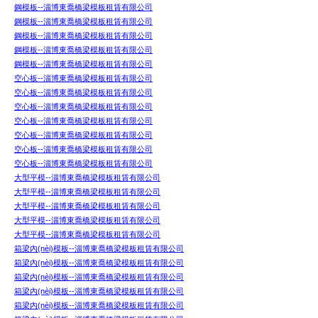
鋼模板--淄博東喬橋梁模板租賃有限公司
鋼模板--淄博東喬橋梁模板租賃有限公司
鋼模板--淄博東喬橋梁模板租賃有限公司
鋼模板--淄博東喬橋梁模板租賃有限公司
鋼模板--淄博東喬橋梁模板租賃有限公司
空心板--淄博東喬橋梁模板租賃有限公司
空心板--淄博東喬橋梁模板租賃有限公司
空心板--淄博東喬橋梁模板租賃有限公司
空心板--淄博東喬橋梁模板租賃有限公司
空心板--淄博東喬橋梁模板租賃有限公司
空心板--淄博東喬橋梁模板租賃有限公司
空心板--淄博東喬橋梁模板租賃有限公司
大型平模--淄博東喬橋梁模板租賃有限公司
大型平模--淄博東喬橋梁模板租賃有限公司
大型平模--淄博東喬橋梁模板租賃有限公司
大型平模--淄博東喬橋梁模板租賃有限公司
大型平模--淄博東喬橋梁模板租賃有限公司
箱梁內(nèi)模板--淄博東喬橋梁模板租賃有限公司
箱梁內(nèi)模板--淄博東喬橋梁模板租賃有限公司
箱梁內(nèi)模板--淄博東喬橋梁模板租賃有限公司
箱梁內(nèi)模板--淄博東喬橋梁模板租賃有限公司
箱梁內(nèi)模板--淄博東喬橋梁模板租賃有限公司